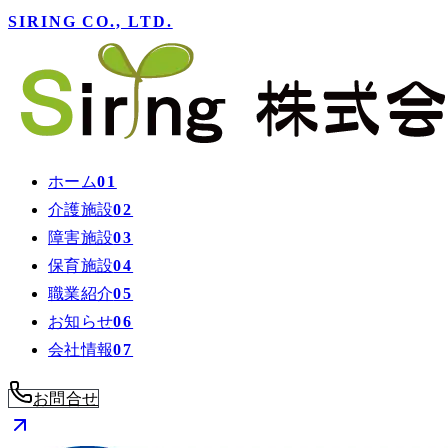
SIRING CO., LTD.
ホーム
01
介護施設
02
障害施設
03
保育施設
04
職業紹介
05
お知らせ
06
会社情報
07
お問合せ